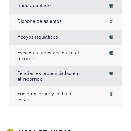
Baño adaptado
No
Dispone de asientos
Sí
Apoyos isquiáticos
No
Escaleras u obstáculos en el
No
recorrido
Pendientes pronunciadas en
No
el recorrido
Suelo uniforme y en buen
Sí
estado
No hay registros
No hay registros
No hay registros