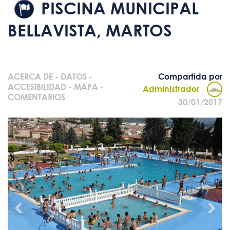
PISCINA MUNICIPAL
BELLAVISTA, MARTOS
ACERCA DE
-
DATOS
-
Compartida por
ACCESIBILIDAD
-
MAPA
-
Administrador
COMENTARIOS
30/01/2017