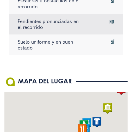
Escaleras u obstáculos en el
Sí
recorrido
Pendientes pronunciadas en
No
el recorrido
Suelo uniforme y en buen
Sí
estado
No hay registros
No hay registros
No hay registros
MAPA DEL LUGAR