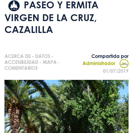
PASEO Y ERMITA
VIRGEN DE LA CRUZ,
CAZALILLA
ACERCA DE
-
DATOS
-
Compartida por
ACCESIBILIDAD
-
MAPA
-
Administrador
COMENTARIOS
01/07/2019