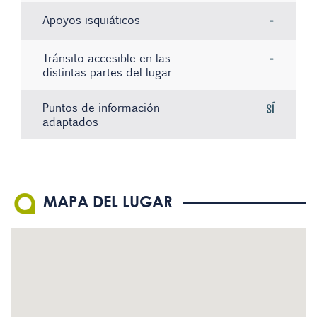
Apoyos isquiáticos
-
Tránsito accesible en las
-
distintas partes del lugar
Puntos de información
Sí
adaptados
No hay registros
No hay registros
No hay registros
MAPA DEL LUGAR