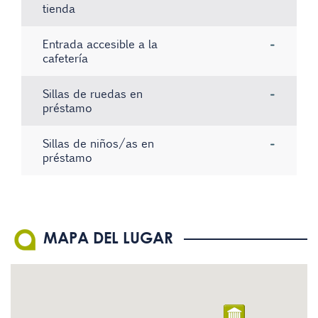
tienda
Entrada accesible a la
-
cafetería
Sillas de ruedas en
-
préstamo
Sillas de niños/as en
-
préstamo
Ascensor con aviso por voz
El personal conoce la
Paneles informativos con
Sí
-
-
Lengua de Signos Española
texto de fácil comprensión
(LSE)
Audioguías
-
MAPA DEL LUGAR
Los servicios que se ofrecen
Sí
Visitas guiadas en Lengua
están bien señalizados
-
Existe material informativo
de Signos Española (LSE)
-
en Braille
Signoguías
-