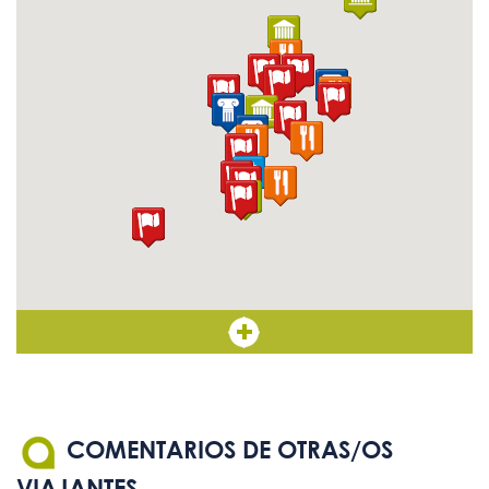
Paneles informativos con
Sí
texto de tamaño adecuado
Sistema de bucle magnético
-
Mapas, planos y maquetas
-
táctiles
Ascensor con botones en
-
Braille
COMENTARIOS DE OTRAS/OS
VIAJANTES