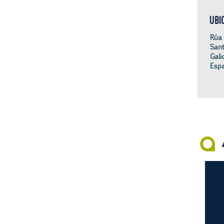
UBI
Rúa 
Sant
Gali
Espa