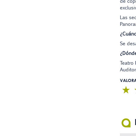
de copi
exclusi
Las sec
Panora
¿Cuánd
Se des
¿Dónde
Teatro 
Auditor
VALOR