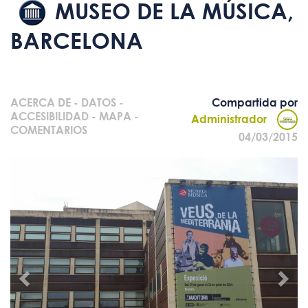
MUSEO DE LA MÚSICA,
BARCELONA
ACERCA DE
-
DATOS
-
Compartida por
ACCESIBILIDAD
-
MAPA
-
Administrador
COMENTARIOS
04/03/2015