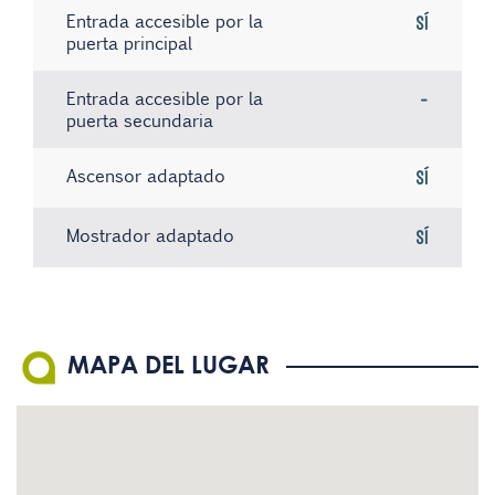
Entrada accesible por la
Sí
puerta principal
Entrada accesible por la
-
puerta secundaria
Ascensor adaptado
Sí
Mostrador adaptado
Sí
Ascensor con aviso por voz
Sistema de bucle magnético
No hay registros
No
No
Ascensor con botones en
El personal conoce la
No
Sí
MAPA DEL LUGAR
Braille
Lengua de Signos Española
(LSE)
Existe material informativo
No
en Braille