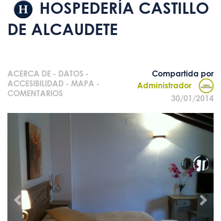
HOSPEDERÍA CASTILLO
DE ALCAUDETE
ACERCA DE
-
DATOS
-
Compartida por
ACCESIBILIDAD
-
MAPA
-
Administrador
COMENTARIOS
30/01/2014