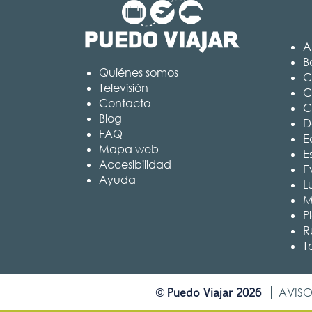
A
B
Quiénes somos
C
Televisión
C
Contacto
C
Blog
D
FAQ
Ed
Mapa web
E
Accesibilidad
E
Ayuda
L
M
P
R
T
Puedo Viajar 2026
©
AVISO