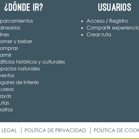
¿Dónde ir?
Usuarios
parcamientos
Acceso / Registro
alnearios
Compartir experienci
ines
Crear ruta
omer y beber
ompras
ormir
ificios históricos y culturales
spacios naturales
ventos
ugares de interés
useos
layas
utas
eatros
 LEGAL
POLÍTICA DE PRIVACIDAD
POLÍTICA DE COOK