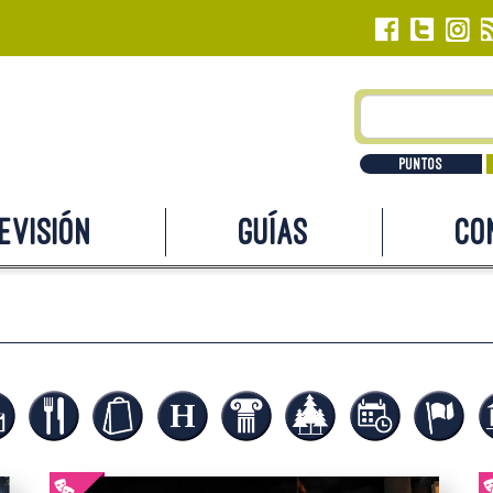
Puntos
evisión
Guías
Co