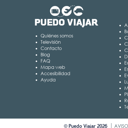
A
B
Quiénes somos
C
Televisión
C
Contacto
C
Blog
D
FAQ
Ed
Mapa web
E
Accesibilidad
E
Ayuda
L
M
P
R
T
Puedo Viajar 2026
©
AVISO