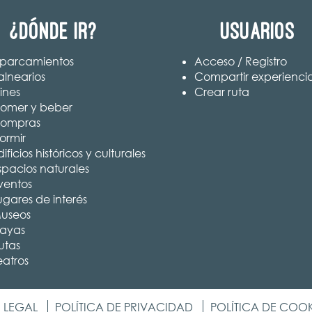
¿Dónde ir?
Usuarios
parcamientos
Acceso / Registro
alnearios
Compartir experienci
ines
Crear ruta
omer y beber
ompras
ormir
ificios históricos y culturales
spacios naturales
ventos
ugares de interés
useos
layas
utas
eatros
 LEGAL
POLÍTICA DE PRIVACIDAD
POLÍTICA DE COOK