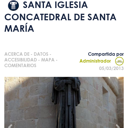
SANTA IGLESIA
CONCATEDRAL DE SANTA
MARÍA
ACERCA DE
-
DATOS
-
Compartida por
ACCESIBILIDAD
-
MAPA
-
Administrador
COMENTARIOS
05/03/2013