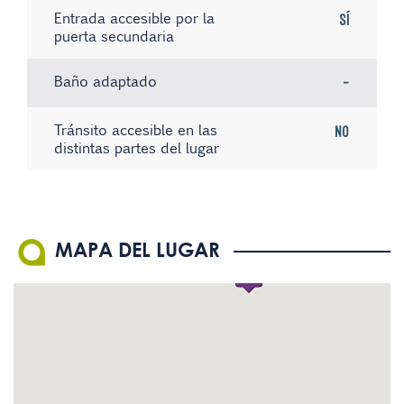
Entrada accesible por la
Sí
puerta secundaria
Baño adaptado
-
Tránsito accesible en las
No
distintas partes del lugar
Existe material informativo
Sistema de bucle magnético
No hay registros
No
No
en Braille
El personal conoce la
No
MAPA DEL LUGAR
Lengua de Signos Española
(LSE)