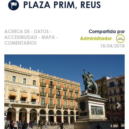
PLAZA PRIM, REUS
ACERCA DE
-
DATOS
-
Compartida por
ACCESIBILIDAD
-
MAPA
-
Administrador
COMENTARIOS
18/04/2018