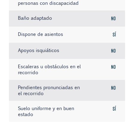
personas con discapacidad
Baño adaptado
No
Dispone de asientos
Sí
Apoyos isquiáticos
No
Escaleras u obstáculos en el
No
recorrido
Pendientes pronunciadas en
No
el recorrido
Suelo uniforme y en buen
Sí
estado
No hay registros
No hay registros
No hay registros