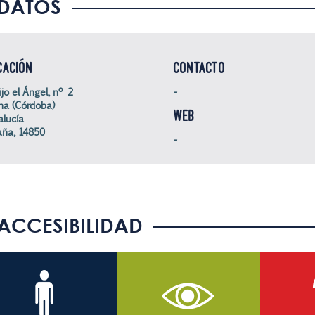
DATOS
CACIÓN
CONTACTO
ijo el Ángel, nº 2
-
a (Córdoba)
WEB
lucía
ña, 14850
-
ACCESIBILIDAD