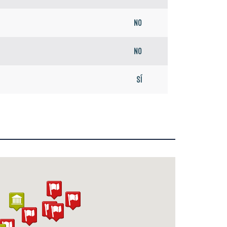
No
No
Sí