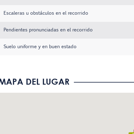
Escaleras u obstáculos en el recorrido
Pendientes pronunciadas en el recorrido
Suelo uniforme y en buen estado
No hay registros
No hay registros
No hay registros
MAPA DEL LUGAR