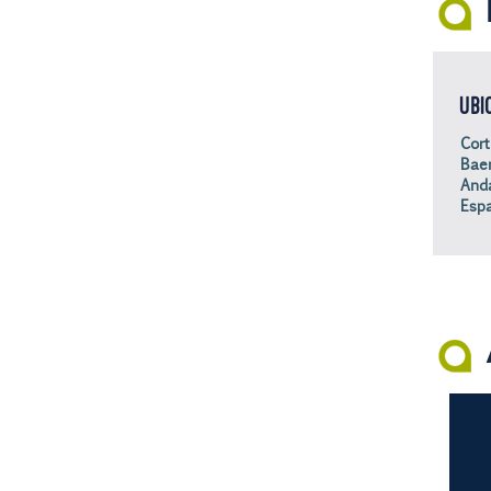
UBI
Cort
Baen
Anda
Espa