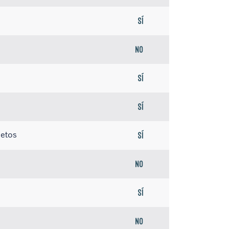
Sí
No
Sí
Sí
jetos
Sí
No
Sí
No