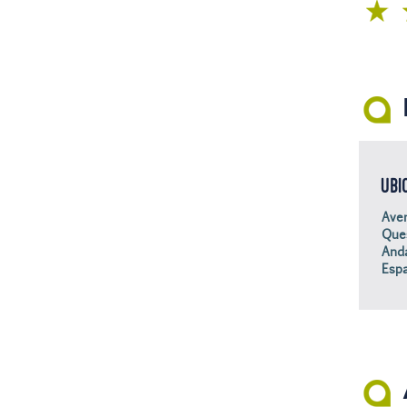
UBI
Aven
Que
Anda
Esp