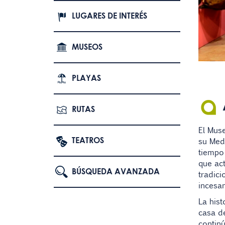
LUGARES DE INTERÉS
MUSEOS
PLAYAS
RUTAS
El Muse
TEATROS
su Medi
tiempo 
que act
BÚSQUEDA AVANZADA
tradici
incesan
La hist
casa de
continú