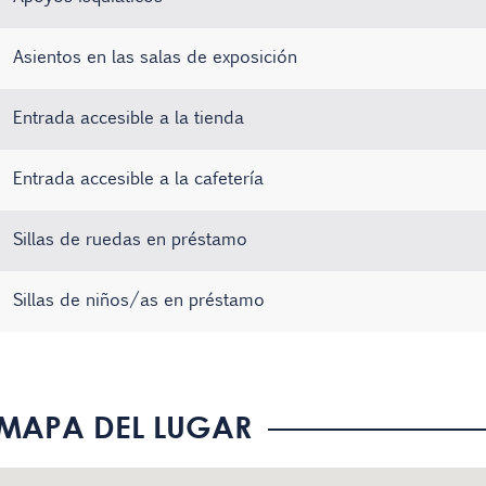
Asientos en las salas de exposición
Entrada accesible a la tienda
Entrada accesible a la cafetería
Sillas de ruedas en préstamo
Sillas de niños/as en préstamo
Ascensor con aviso por voz
El personal conoce la Lengua de Signos Española (LSE)
Paneles informativos con texto de fácil comprensión
MAPA DEL LUGAR
Audioguías
Visitas guiadas en Lengua de Signos Española (LSE)
Los servicios que se ofrecen están bien señalizados
Existe material informativo en Braille
Signoguías