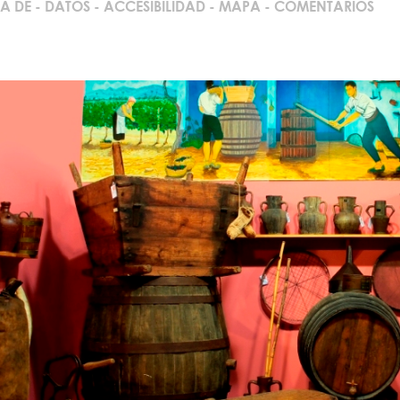
A DE
-
DATOS
-
ACCESIBILIDAD
-
MAPA
-
COMENTARIOS