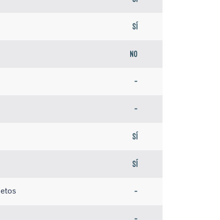
Sí
No
-
-
Sí
Sí
jetos
-
-