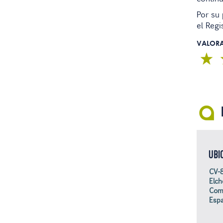
Por su
el Regi
VALOR
UBI
CV-8
Elch
Com
Esp