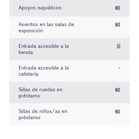
Apoyos isquiáticos
No
Asientos en las salas de
No
exposición
Entrada accesible a la
Sí
tienda
Entrada accesible a la
-
cafetería
Sillas de ruedas en
No
préstamo
Sillas de niños/as en
No
préstamo
Ascensor con aviso por voz
El personal conoce la
Paneles informativos con
No
Sí
-