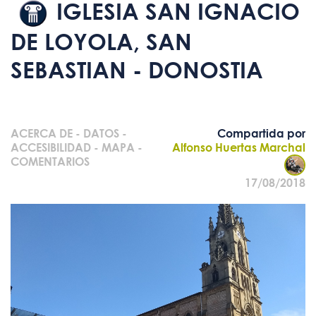
IGLESIA SAN IGNACIO
DE LOYOLA, SAN
SEBASTIAN - DONOSTIA
ACERCA DE
-
DATOS
-
Compartida por
ACCESIBILIDAD
-
MAPA
-
Alfonso Huertas Marchal
COMENTARIOS
17/08/2018