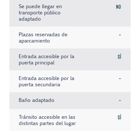
Se puede llegar en
No
transporte público
adaptado
Plazas reservadas de
-
aparcamiento
Entrada accesible por la
Sí
puerta principal
Entrada accesible por la
-
puerta secundaria
Baño adaptado
-
Tránsito accesible en las
Sí
distintas partes del lugar
Existe material informativo
Sistema de bucle magnético
No hay registros
No
No