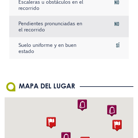
Escaleras u obstáculos en el
No
recorrido
Pendientes pronunciadas en
No
el recorrido
Suelo uniforme y en buen
Sí
estado
No hay registros
No hay registros
No hay registros
MAPA DEL LUGAR