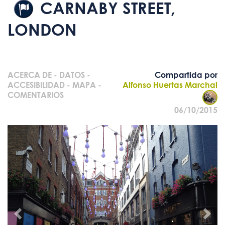
CARNABY STREET,
LONDON
ACERCA DE
-
DATOS
-
Compartida por
ACCESIBILIDAD
-
MAPA
-
Alfonso Huertas Marchal
COMENTARIOS
06/10/2015