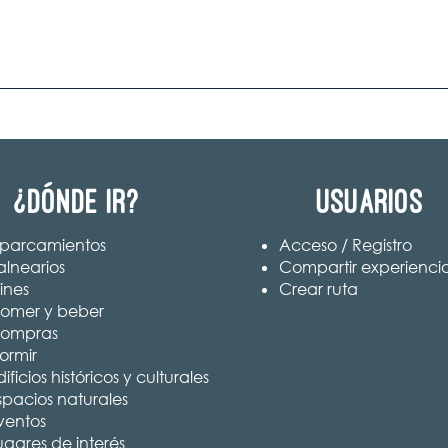
¿Dónde ir?
Usuarios
parcamientos
Acceso / Registro
alnearios
Compartir experienci
ines
Crear ruta
omer y beber
ompras
ormir
ificios históricos y culturales
spacios naturales
ventos
ugares de interés