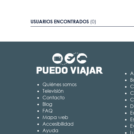
USUARIOS ENCONTRADOS
(0)
A
B
Quiénes somos
C
Televisión
C
Contacto
C
Blog
D
FAQ
Ed
Mapa web
E
Accesibilidad
E
Ayuda
L