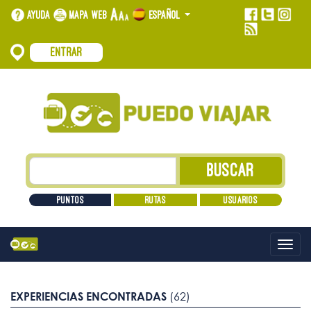
Ayuda
Mapa web
Español
Entrar
Puntos
Rutas
Usuarios
Alt
nave
EXPERIENCIAS ENCONTRADAS
(62)