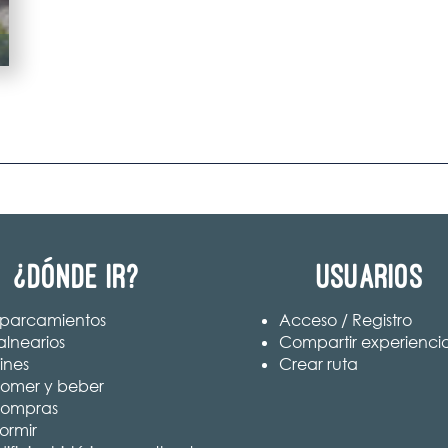
¿Dónde ir?
Usuarios
parcamientos
Acceso / Registro
alnearios
Compartir experienci
ines
Crear ruta
omer y beber
ompras
ormir