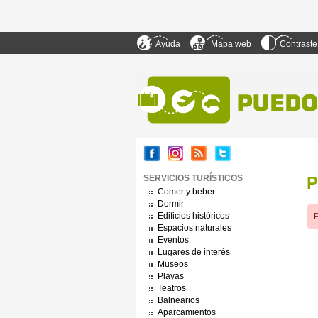
Ayuda
Mapa web
Contraste
SERVICIOS TURÍSTICOS
P
Comer y beber
Dormir
Edificios históricos
P
Espacios naturales
Eventos
Lugares de interés
Museos
Playas
Teatros
Balnearios
Aparcamientos