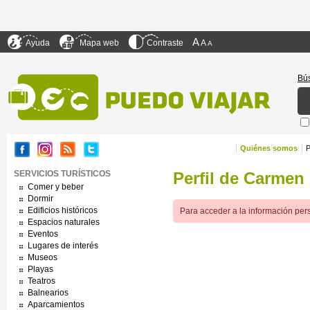
A
Ayuda
Mapa web
Contraste
A
A
Bú
Quiénes somos
SERVICIOS TURÍSTICOS
Perfil de Carmen
Comer y beber
Dormir
Edificios históricos
Para acceder a la información pers
Espacios naturales
Eventos
Lugares de interés
Museos
Playas
Teatros
Balnearios
Aparcamientos