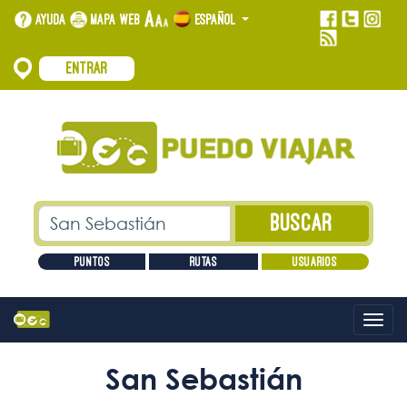
Ayuda
Mapa web
Español
Entrar
Puntos
Rutas
Usuarios
Alt
nave
San Sebastián