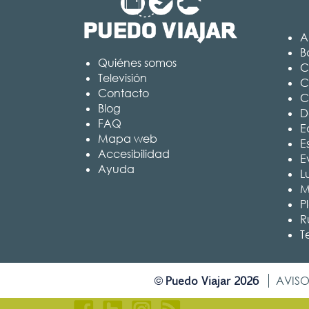
A
B
Quiénes somos
C
Televisión
C
Contacto
C
Blog
D
FAQ
Ed
Mapa web
E
Accesibilidad
E
Ayuda
L
M
P
R
T
Puedo Viajar 2026
©
AVISO