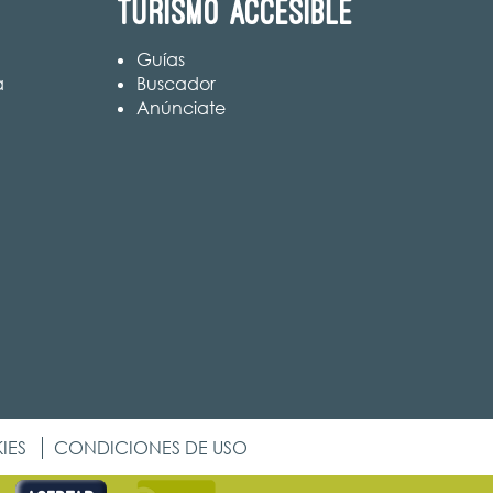
Turismo accesible
Guías
a
Buscador
Anúnciate
IES
CONDICIONES DE USO