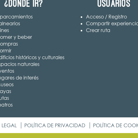
¿Dónde ir?
Usuarios
parcamientos
Acceso / Registro
alnearios
Compartir experienci
ines
Crear ruta
omer y beber
ompras
ormir
ificios históricos y culturales
spacios naturales
ventos
ugares de interés
useos
layas
utas
eatros
 LEGAL
POLÍTICA DE PRIVACIDAD
POLÍTICA DE COOK