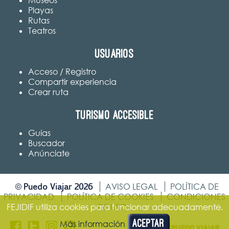
Museos
Playas
Rutas
Teatros
Usuarios
Acceso / Registro
Compartir experiencia
Crear ruta
Turismo accesible
Guías
Buscador
Anúnciate
Puedo Viajar 2026
©
AVISO LEGAL
POLÍTICA DE
PRIVACIDAD
POLÍTICA DE COOKIES
CONDICIONES
FEJIDIF utiliza cookies para funcionar adecuadamente.
DE USO
Aceptar
Más información