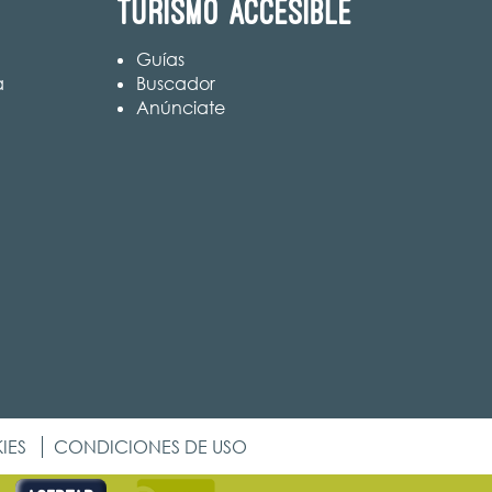
Turismo accesible
Guías
a
Buscador
Anúnciate
IES
CONDICIONES DE USO