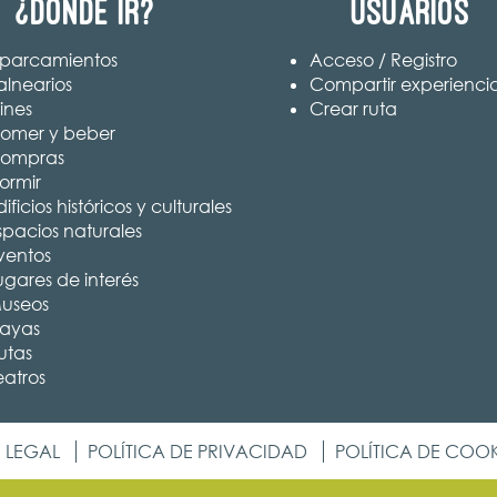
¿Dónde ir?
Usuarios
parcamientos
Acceso / Registro
alnearios
Compartir experienci
ines
Crear ruta
omer y beber
ompras
ormir
ificios históricos y culturales
spacios naturales
ventos
ugares de interés
useos
layas
utas
eatros
 LEGAL
POLÍTICA DE PRIVACIDAD
POLÍTICA DE COOK