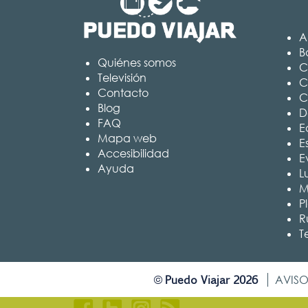
A
B
Quiénes somos
C
Televisión
C
Contacto
C
Blog
D
FAQ
Ed
Mapa web
E
Accesibilidad
E
Ayuda
L
M
P
R
T
Puedo Viajar 2026
©
AVISO