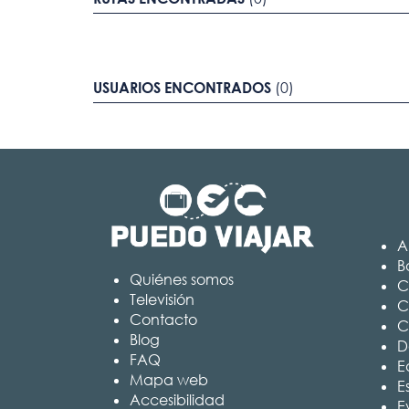
USUARIOS ENCONTRADOS
(0)
A
B
Quiénes somos
C
Televisión
C
Contacto
C
Blog
D
FAQ
Ed
Mapa web
E
Accesibilidad
E