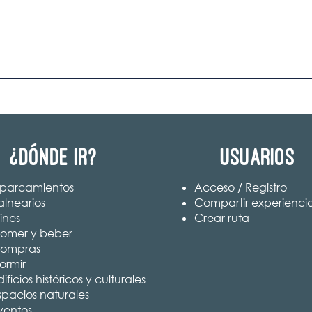
¿Dónde ir?
Usuarios
parcamientos
Acceso / Registro
alnearios
Compartir experienci
ines
Crear ruta
omer y beber
ompras
ormir
ificios históricos y culturales
spacios naturales
ventos