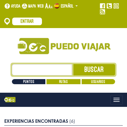
Ayuda
Mapa web
Español
Entrar
Puntos
Rutas
Usuarios
Alt
nave
EXPERIENCIAS ENCONTRADAS
(6)