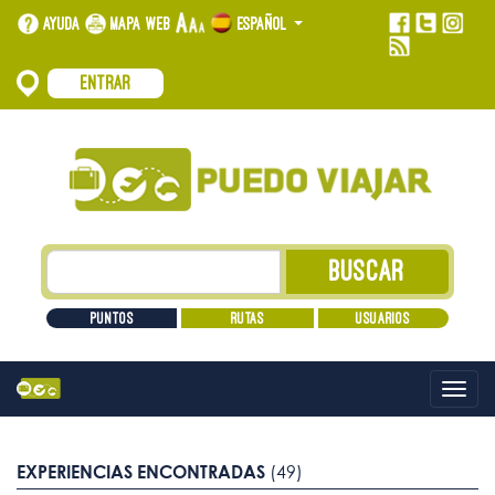
Ayuda
Mapa web
Español
Entrar
Puntos
Rutas
Usuarios
Alt
nave
EXPERIENCIAS ENCONTRADAS
(49)